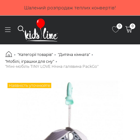
Купуй зараз, п
озпродаж теплих конвертів!
част
0
0
"Категорії товарів"
"Дитяча кімната"
"Мобілі, іграшки для сну"
"Міні-мобіль TINY LOVE Нічна галявина PackGo"
Наявність уточнюйте