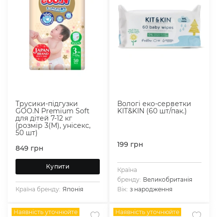
Трусики-підгузки
Вологі еко-серветки
GOO.N Premium Soft
KIT&KIN (60 шт/пак.)
для дітей 7-12 кг
(розмір 3(M), унісекс,
50 шт)
199
грн
849
грн
Купити
Країна
бренду:
Великобританія
Країна бренду:
Японія
Вік:
з народження
Наявність уточнюйте
Наявність уточнюйте