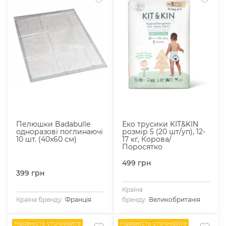
Пелюшки Badabulle
Еко трусики KIT&KIN
одноразові поглинаючі
розмір 5 (20 шт/уп), 12-
10 шт. (40x60 см)
17 кг, Корова/
Поросятко
499
грн
399
грн
Країна
Країна бренду:
Франція
бренду:
Великобританія
Наявність уточнюйте
Наявність уточнюйте