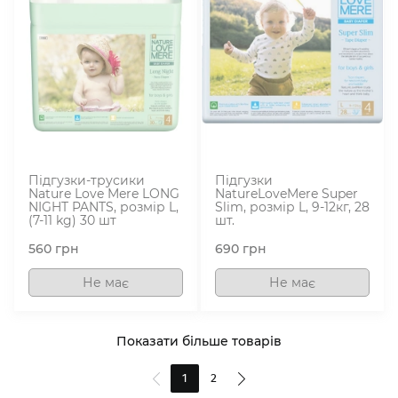
Підгузки-трусики
Підгузки
Nature Love Mere LONG
NatureLoveMere Super
NIGHT PANTS, розмір L,
Slim, розмір L, 9-12кг, 28
(7-11 kg) 30 шт
шт.
560
грн
690
грн
Не має
Не має
Показати більше товарів
1
2