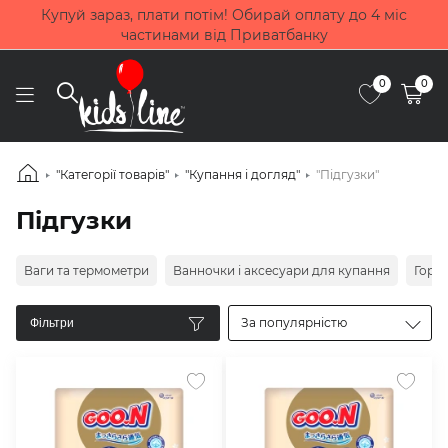
Купуй зараз, плати потім! Обирай оплату до 4 міс
частинами від Приватбанку
0
0
"Категорії товарів"
"Купання і догляд"
"Підгузки"
Підгузки
Ваги та термометри
Ванночки і аксесуари для купання
Горщ
За популярністю
Фільтри