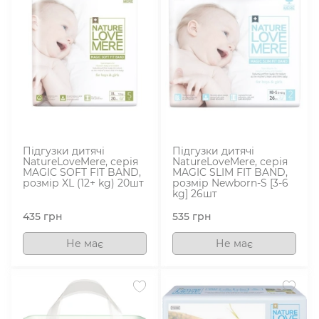
Підгузки дитячі
Підгузки дитячі
NatureLoveMere, серія
NatureLoveMere, серія
MAGIC SOFT FIT BAND,
MAGIC SLIM FIT BAND,
розмір XL (12+ kg) 20шт
розмір Newborn-S [3-6
kg] 26шт
435
грн
535
грн
Не має
Не має