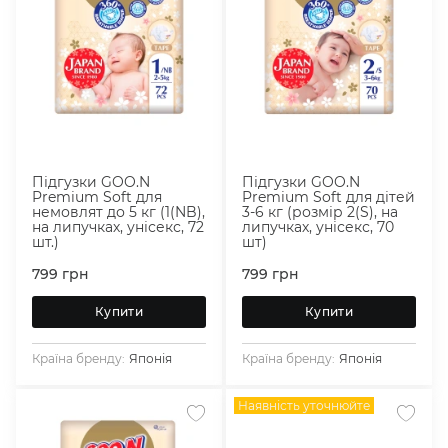
Підгузки GOO.N
Підгузки GOO.N
Premium Soft для
Premium Soft для дітей
немовлят до 5 кг (1(NB),
3-6 кг (розмір 2(S), на
на липучках, унісекс, 72
липучках, унісекс, 70
шт.)
шт)
799
грн
799
грн
Купити
Купити
Країна бренду:
Японія
Країна бренду:
Японія
Наявність уточнюйте