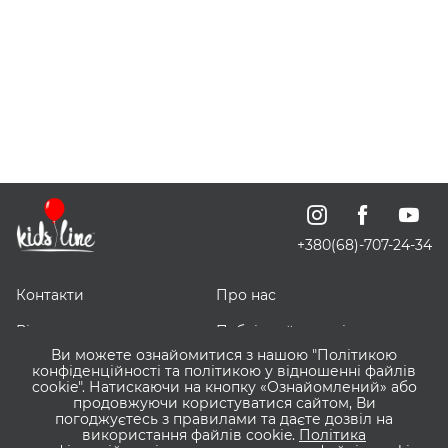
+380(68)-707-24-34
Контакти
Про нас
Відгуки про нас
Публічний договір
Ви можете ознайомитися з нашою "Політикою
ЗНИЖЕЧКИ
Доставка, оплата і
конфіденційності та політикою у відношенні файлів
повернення
cookie". Натискаючи на кнопку «Ознайомлений» або
продовжуючи користуватися сайтом, Ви
погоджуєтесь з правилами та даєте дозвіл на
Оптовим покупцям
Сервіс ВІШЛІСТ ВАУ
використання файлів cookie.
Політика