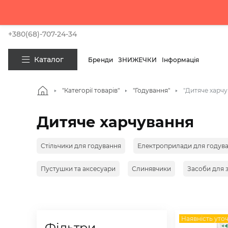
Купуй зараз
+380(68)-707-24-34
Каталог
Бренди
ЗНИЖЕЧКИ
Інформація
"Категорії товарів"
"Годування"
"Дитяче харчу
Дитяче харчування
Стільчики для годування
Електроприлади для годув
Пустушки та аксесуари
Слинявчики
Засоби для з
Наявність уто
Фільтри