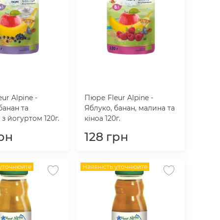
ur Alpine -
Пюре Fleur Alpine -
банан та
Яблуко, банан, малина та
з йогуртом 120г.
кіноа 120г.
рн
128
грн
 уточнюйте
Наявність уточнюйте