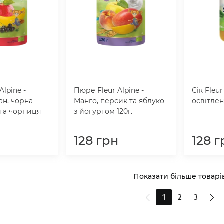
Alpine -
Пюре Fleur Alpine -
Сік Fleu
ан, чорна
Манго, персик та яблуко
освітле
та чорниця
з йогуртом 120г.
н
128
грн
128
г
Показати більше товарі
1
2
3