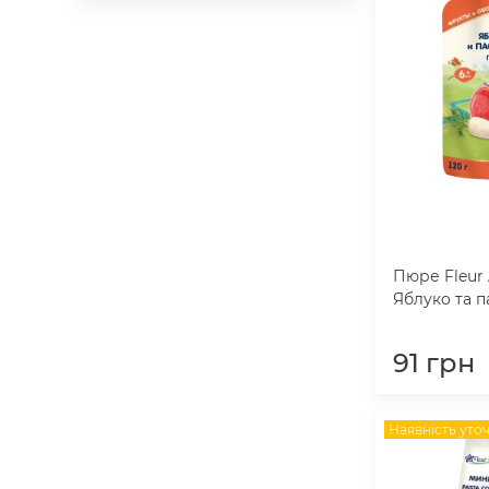
Пюре Fleur 
Яблуко та п
91
грн
Наявність уто