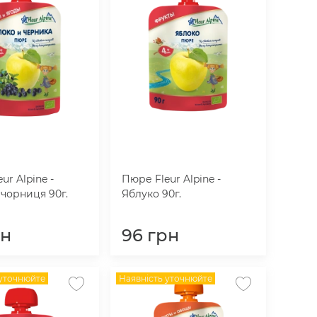
ur Alpine -
Пюре Fleur Alpine -
 чорниця 90г.
Яблуко 90г.
рн
96
грн
 уточнюйте
Наявність уточнюйте