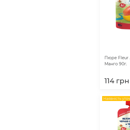
Пюре Fleur 
Манго 90г.
114
грн
Наявність уто