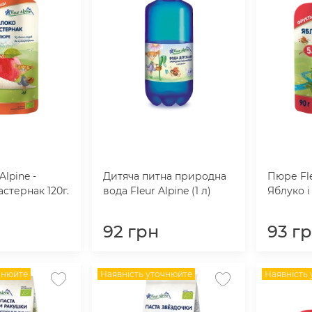
Alpine -
Дитяча питна природна
Пюре Fle
астернак 120г.
вода Fleur Alpine (1 л)
Яблуко і
92
грн
93
г
чнюйте
Наявність уточнюйте
Наявність