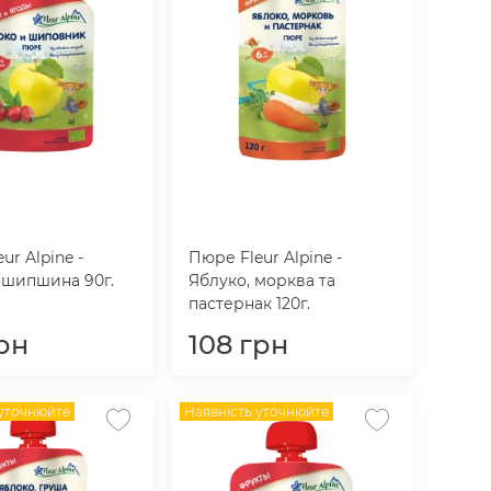
ur Alpine -
Пюре Fleur Alpine -
 шипшина 90г.
Яблуко, морква та
пастернак 120г.
рн
108
грн
 уточнюйте
Наявність уточнюйте