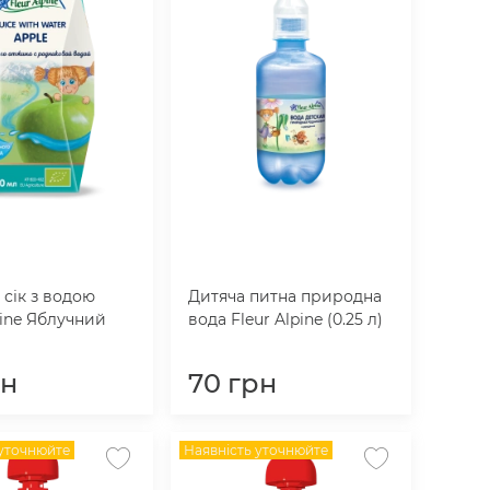
сік з водою
Дитяча питна природна
pine Яблучний
вода Fleur Alpine (0.25 л)
рн
70
грн
 уточнюйте
Наявність уточнюйте