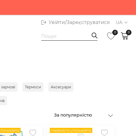
 Приватбанку
Увійти/Зареєструватися
UA
0
0
 харчові
Термоси
Аксесуари
ків
За популярністю
 уточнюйте
Наявність уточнюйте