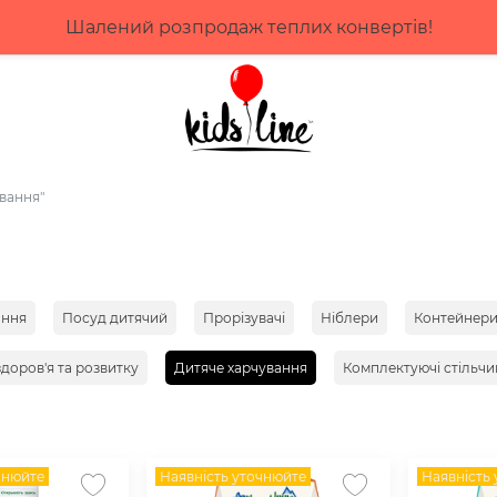
, плати потім! Обирай оплату до 4 міс частинами від
вання"
ання
Посуд дитячий
Прорізувачі
Ніблери
Контейнери
доров'я та розвитку
Дитяче харчування
Комплектуючі стільчи
чнюйте
Наявність уточнюйте
Наявність