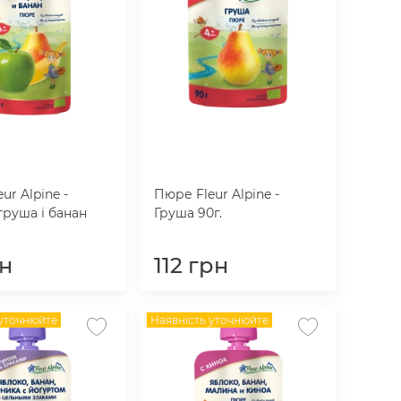
ur Alpine -
Пюре Fleur Alpine -
груша і банан
Груша 90г.
н
112
грн
 уточнюйте
Наявність уточнюйте