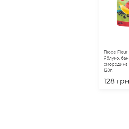
Пюре Fleur 
Яблуко, бан
смородина 
120г.
128
гр