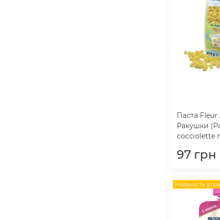
Паста Fleur 
Ракушки (P
cocciolette r
97
грн
Наявність уто