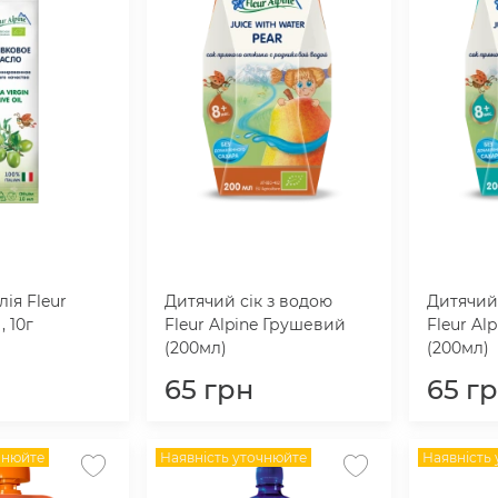
ія Fleur
Дитячий сік з водою
Дитячий 
, 10г
Fleur Alpine Грушевий
Fleur Al
(200мл)
(200мл)
65
грн
65
г
чнюйте
Наявність уточнюйте
Наявність