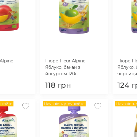
Alpine -
Пюре Fleur Alpine -
Пюре Fle
Яблуко, банан з
Яблуко, 
йогуртом 120г.
чорниця 
118
грн
124
г
чнюйте
Наявність уточнюйте
Наявність