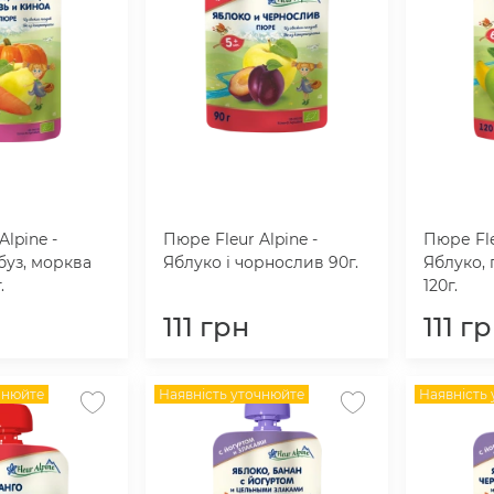
Alpine -
Пюре Fleur Alpine -
Пюре Fle
буз, морква
Яблуко і чорнослив 90г.
Яблуко, 
.
120г.
111
грн
111
гр
чнюйте
Наявність уточнюйте
Наявність