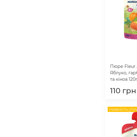
Пюре Fleur 
Яблуко, гар
та кіноа 120г
110
грн
Наявність уто