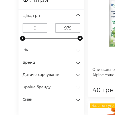
Ціна, грн
Вік
Бренд
Оливкова ол
Дитяче харчування
Alpine саше 
Країна бренду
40
грн
Смак
Наявність уто