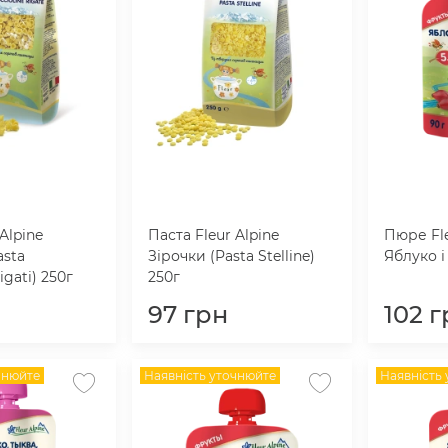
Alpine
Паста Fleur Alpine
Пюре Fle
asta
Зірочки (Pasta Stelline)
Яблуко і
igati) 250г
250г
97
грн
102
г
чнюйте
Наявність уточнюйте
Наявність