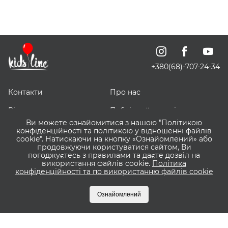
+380(68)-707-24-34
Контакти
Про нас
Відгуки про нас
Публічний договір
Ви можете ознайомитися з нашою "Політикою
ЗНИЖЕЧКИ
Доставка, оплата і
конфіденційності та політикою у відношенні файлів
повернення
cookie". Натискаючи на кнопку «Ознайомлений» або
продовжуючи користуватися сайтом, Ви
погоджуєтесь з правилами та даєте дозвіл на
Оптовим покупцям
Сервіс ВІШЛІСТ ВАУ
використання файлів cookie.
Політика
конфіденційності та по використанню файлів cookie
Що таке Пакунок Малюка?
Бонусна програма
KIDSLINE
Ознайомлений
Оплата частинами
Приватбанк та Monobank