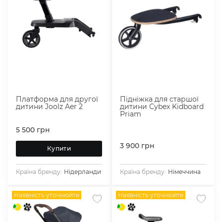
Платформа для другої
Підніжка для старшої
дитини Joolz Aer 2
дитини Cybex Kidboard
Priam
5 500
грн
3 900
грн
Купити
Країна бренду:
Нідерланди
Країна бренду:
Німеччина
Наявність уточнюйте
Наявність уточнюйте