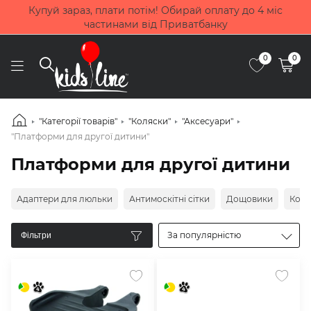
Купуй зараз, плати потім! Обирай оплату до 4 міс
частинами від Приватбанку
0
0
"Категорії товарів"
"Коляски"
"Аксесуари"
"Платформи для другої дитини"
Платформи для другої дитини
Адаптери для люльки
Антимоскітні сітки
Дощовики
Ков
За популярністю
Фільтри