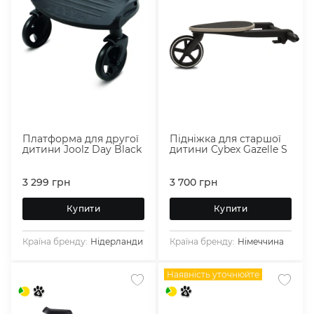
Платформа для другої
Підніжка для старшої
дитини Joolz Day Black
дитини Cybex Gazelle S
3 299
грн
3 700
грн
Купити
Купити
Країна бренду:
Нідерланди
Країна бренду:
Німеччина
Наявність уточнюйте