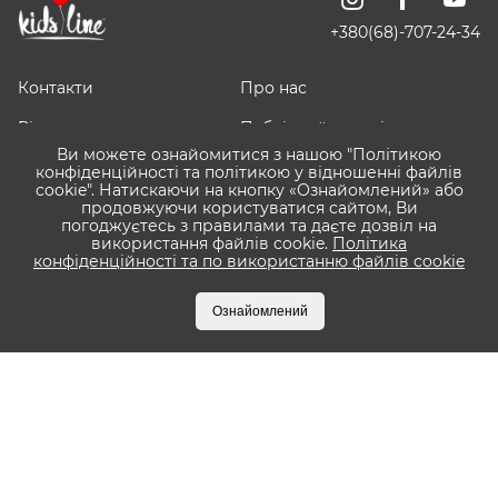
+380(68)-707-24-34
Контакти
Про нас
Відгуки про нас
Публічний договір
Ви можете ознайомитися з нашою "Політикою
ЗНИЖЕЧКИ
Доставка, оплата і
конфіденційності та політикою у відношенні файлів
повернення
cookie". Натискаючи на кнопку «Ознайомлений» або
продовжуючи користуватися сайтом, Ви
погоджуєтесь з правилами та даєте дозвіл на
Оптовим покупцям
Сервіс ВІШЛІСТ ВАУ
використання файлів cookie.
Політика
конфіденційності та по використанню файлів cookie
Що таке Пакунок Малюка?
Бонусна програма
KIDSLINE
Ознайомлений
Оплата частинами
Приватбанк та Monobank
© 2015 KIDSLINE Всі права захищені — розроблено та створено