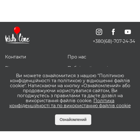
+380(68)-707-24-34
Контакти
Про нас
Відгуки про нас
Публічний договір
Ви можете ознайомитися з нашою "Політикою
ЗНИЖЕЧКИ
Доставка, оплата і
конфіденційності та політикою у відношенні файлів
повернення
cookie". Натискаючи на кнопку «Ознайомлений» або
продовжуючи користуватися сайтом, Ви
погоджуєтесь з правилами та даєте дозвіл на
Оптовим покупцям
Сервіс ВІШЛІСТ ВАУ
використання файлів cookie.
Політика
конфіденційності та по використанню файлів cookie
Що таке Пакунок Малюка?
Бонусна програма
KIDSLINE
Ознайомлений
Оплата частинами
Приватбанк та Monobank