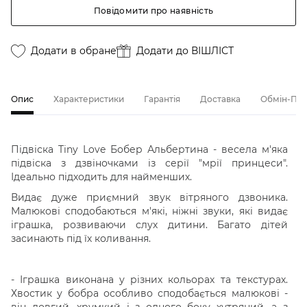
Повідомити про наявність
Додати в обране
Додати до ВІШЛІСТ
Опис
Характеристики
Гарантія
Доставка
Обмін-По
Підвіска Tiny Love Бобер Альбертина - весела м'яка
підвіска з дзвіночками із серії "мрії принцеси".
Ідеально підходить для найменших.
Видає дуже приємний звук вітряного дзвоника.
Малюкові сподобаються м'які, ніжні звуки, які видає
іграшка, розвиваючи слух дитини. Багато дітей
засинають під їх коливання.
- Іграшка виконана у різних кольорах та текстурах.
Хвостик у бобра особливо сподобається малюкові -
він довгий, хрумкий і з одного боку хутряний, а з