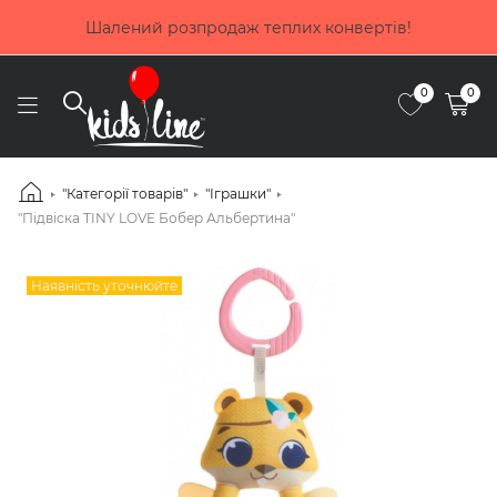
Купуй зараз, плати потім! Обирай оплату до 4 міс
частинами від Приватбанку
0
0
"Категорії товарів"
"Іграшки"
"Підвіска TINY LOVE Бобер Альбертина"
Наявність уточнюйте