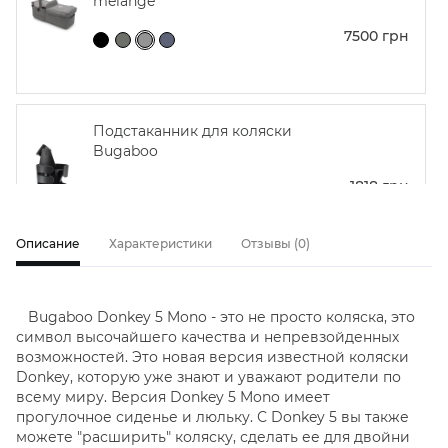
mélange
7500
грн
Подстаканник для коляски
Bugaboo
1818
грн
Описание
Характеристики
Отзывы
(
0
)
Прогулочный блок
коляски Bugaboo Donkey 5
Bugaboo Donkey 5 Mono - это не просто коляска, это
без капюшона Grey
символ высочайшего качества и непревзойденных
mélange
возможностей. Это новая версия известной коляски
11250
грн
Donkey, которую уже знают и уважают родители по
всему миру. Версия Donkey 5 Mono имеет
прогулочное сиденье и люльку. С Donkey 5 вы также
можете "расширить" коляску, сделать ее для двойни