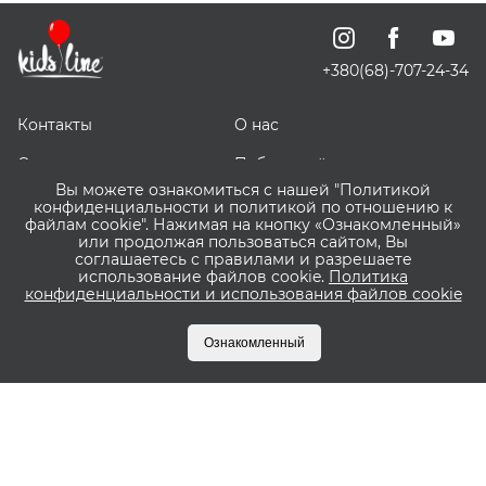
+380(68)-707-24-34
Контакты
О нас
Отзывы о нас
Публичный договор
Вы можете ознакомиться с нашей "Политикой
СКИДОЧКИ
Доставка, оплата и
конфиденциальности и политикой по отношению к
возврат
файлам cookie". Нажимая на кнопку «Ознакомленный»
Большой капюшон для эффективной защиты от
или продолжая пользоваться сайтом, Вы
соглашаетесь с правилами и разрешаете
солнца, с фильтром УФ и дополнительной
Оптовым покупателям
Сервис ВИШЛИСТ ВАУ
использование файлов cookie.
Политика
вентиляцией
конфиденциальности и использования файлов cookie
Что такое Пакунок
Бонусная программа
Прозрачная сетка также позволяет вашему
Малюка?
Kidsline
ребенку исследовать мир
Ознакомленный
Закрытый капюшон обеспечивает отличную
Оплата частями
защиту от погодных условий в закрытом состоянии
Приватбанк и Monobank
(протестировано на ветровой турбине при
скорости около 50 км/ч)
Прогулочный блок от 6 месяцев до 4 лет (22 кг)
Капюшон с функцией расширения для защиты от
ветра или солнца