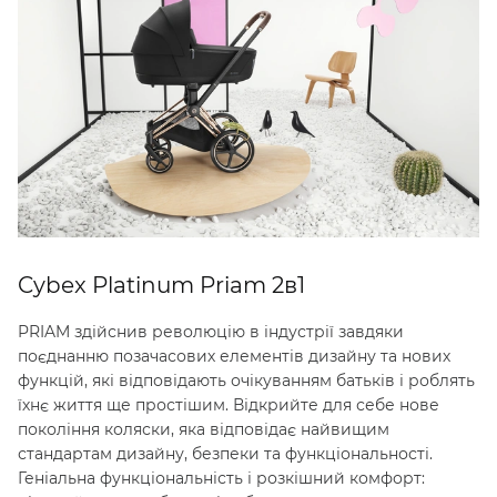
Cybex Platinum Priam 2в1
PRIAM здійснив революцію в індустрії завдяки
поєднанню позачасових елементів дизайну та нових
функцій, які відповідають очікуванням батьків і роблять
їхнє життя ще простішим. Відкрийте для себе нове
покоління коляски, яка відповідає найвищим
стандартам дизайну, безпеки та функціональності.
Геніальна функціональність і розкішний комфорт: