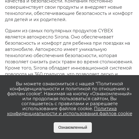
качества и безопасности. Компания постоянно
совершенствует свои продукты и внедряет новые
технологии, обеспечивающие безопасность и комфорт
для детей и их родителей.
Одним из самых популярных продуктов CYBEX
является автокресло Sirona. Оно обеспечивает
безопасность и комфорт для ребенка при поездках на
автомобиле. Автокресло имеет уникальную
технологию обеспечения безопасности, которая
позволяет снизить риск травм во время столкновения.
Кроме того, Sirona обладает инновационной системой
поворота на 360 градусов, что позволяет легко и
удобно разместить ребенка в автомобиле.
Вы можете ознакомиться с нашей "Политикой
конфиденциальности и политикой по отношению к
CYBEX также предлагает широкий выбор прогулочных
файлам cookie". Нажимая на кнопку «Ознакомленный»
колясок, сочетающих в себе безопасность, комфорт и
или продолжая пользоваться сайтом, Вы
соглашаетесь с правилами и разрешаете
стильный дизайн. Коляски CYBEX имеют разные
использование файлов cookie.
Политика
варианты сборки и компактности, что позволяет
конфиденциальности и использования файлов cookie
отвечать потребностям разных семей. Кроме того
CYBEX предлагает широкий выбор аксессуаров для
Ознакомленный
своих продуктов, которые помогут обеспечить
комфорт и безопасность для ребенка.