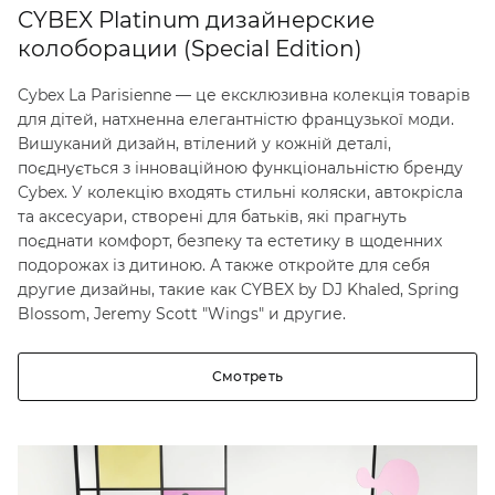
CYBEX Platinum дизайнерские
колоборации (Special Edition)
Cybex La Parisienne — це ексклюзивна колекція товарів
для дітей, натхненна елегантністю французької моди.
Вишуканий дизайн, втілений у кожній деталі,
поєднується з інноваційною функціональністю бренду
Cybex. У колекцію входять стильні коляски, автокрісла
та аксесуари, створені для батьків, які прагнуть
поєднати комфорт, безпеку та естетику в щоденних
подорожах із дитиною. А также откройте для себя
другие дизайны, такие как CYBEX by DJ Khaled, Spring
Blossom, Jeremy Scott "Wings" и другие.
Смотреть