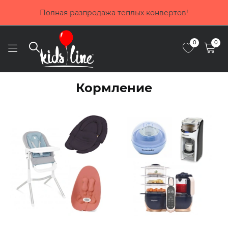
Покупай сейчас, плати потом! Выбирай оплату до 4
частями от Приватбанка
0
0
Кормление