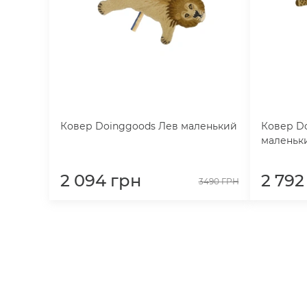
Ковер Doinggoods Лев маленький
Ковер D
маленьк
2 094
грн
2 792
3490
ГРН