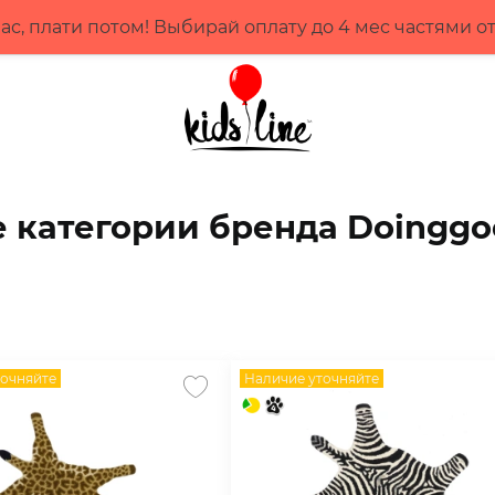
ас, плати потом! Выбирай оплату до 4 мес частями о
е категории бренда Doinggo
точняйте
Наличие уточняйте