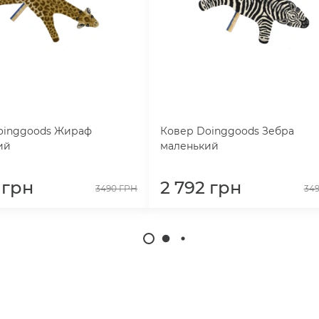
oinggoods Жираф
Ковер Doinggoods Зебра
ий
маленький
грн
2 792
грн
3490
ГРН
34