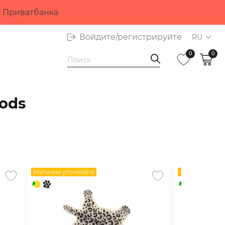
т Приватбанка
Войдите/регистрируйте
RU
0
0
ods
Наличие уточняйте
Наличие уточ