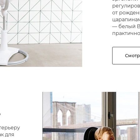
регулиров
от рождени
царапинам
— белый B
практично
Смотр
о
терьеру
к для