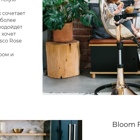
 сочетает
 более
подойдёт
 хочет
sco Rose
ром и
Bloom 