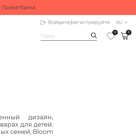
т Приватбанка
Войдите/регистрируйте
RU
0
0
енный дизайн,
арах для детей.
ых семей, Bloom