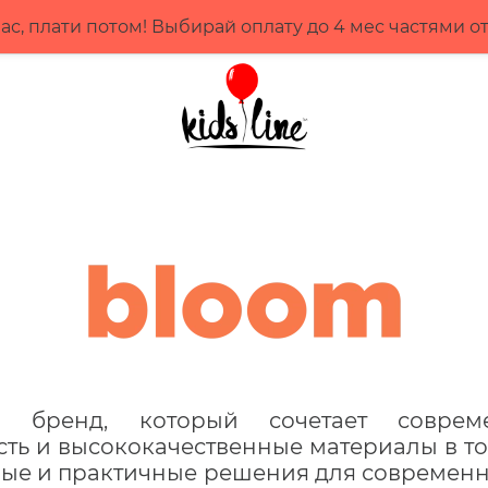
ас, плати потом! Выбирай оплату до 4 мес частями о
бренд, который сочетает соврем
ть и высококачественные материалы в тов
ные и практичные решения для современн