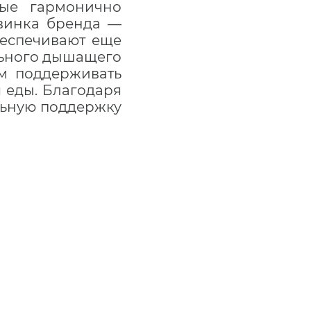
рые гармонично
овинка бренда —
беспечивают еще
льного дышащего
ям поддерживать
 еды. Благодаря
льную поддержку