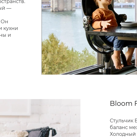
остранств.
ый —
 Он
и кухни
ны и
Bloom F
Стульчик 
баланс ме
Холодный 