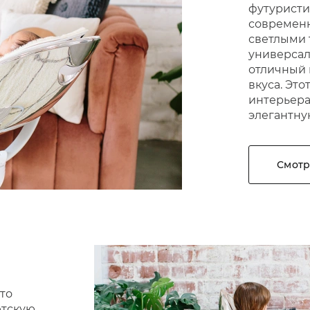
футуристи
современн
светлыми 
универсал
отличный 
вкуса. Эт
интерьера
элегантну
Смотр
это
етскую