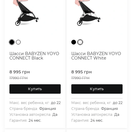
Шасси BABYZEN YOYO
Шасси BABYZEN YOYO
CONNECT Black
CONNECT White
8 995
грн
8 995
грн
17990
ГРН
17990
ГРН
Купить
Купить
Макс. вес ребенка, кг:
до 22
Макс. вес ребенка, кг:
до 22
Страна бренда:
Франция
Страна бренда:
Франция
Установка автокресла:
Да
Установка автокресла:
Да
Гарантия:
24 мес.
Гарантия:
24 мес.