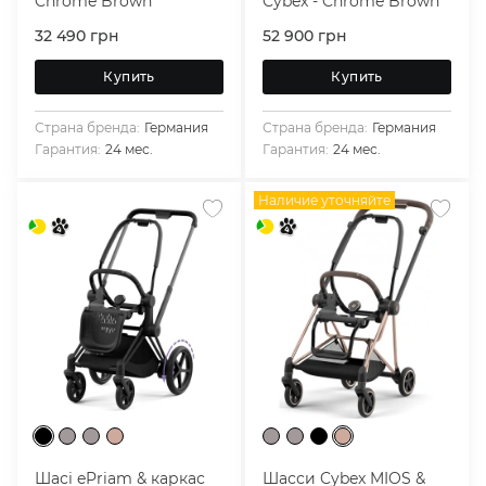
Chrome Brown
Cybex - Chrome Brown
32 490
грн
52 900
грн
Купить
Купить
Страна бренда:
Германия
Страна бренда:
Германия
Гарантия:
24 мес.
Гарантия:
24 мес.
Наличие уточняйте
Шасі ePriam & каркас
Шасси Cybex MIOS &