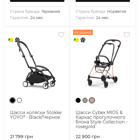
Страна бренда:
Германия
Страна бренда:
Норвегия
Гарантия:
24 мес.
Гарантия:
24 мес.
Новинка
Шасси коляски Stokke
Шасси Cybex MIOS &
YOYO³ - Black/Черное
Каркас прогулочного
блока Style Collection -
rosegold
21 799
грн
22 900
грн