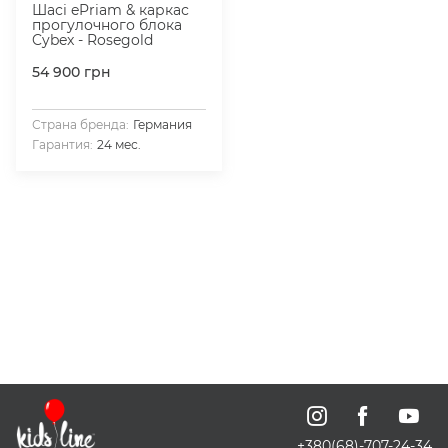
Шасі ePriam & каркас
прогулочного блока
Cybex - Rosegold
54 900
грн
Страна бренда:
Германия
Гарантия:
24 мес.
+380(68)-707-24-34