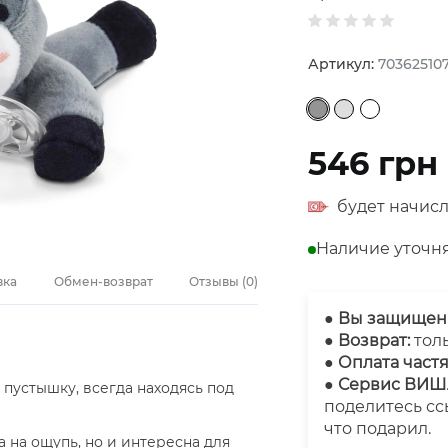
Артикул:
70362510
546
грн
будет начисл
Наличие уточн
вка
Обмен-возврат
Отзывы
(
0
)
●
Вы защищен
● Возврат:
тол
● Оплата част
● Сервис ВИ
пустышку, всегда находясь под
поделитесь сс
что подарил.
 на ощупь, но и интересна для