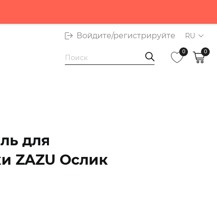
от Приватбанка
Войдите/регистрируйте
RU
0
0
ль для
и ZAZU Ослик