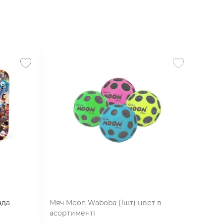
нда
Мяч Moon Waboba (1шт) цвет в
асортименті