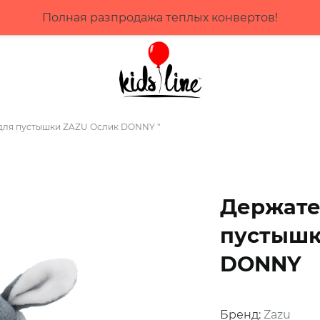
час, плати потом! Выбирай оплату до 4 мес частями 
для пустышки ZAZU Ослик DONNY "
Держате
пустышк
DONNY
Бренд:
Zazu