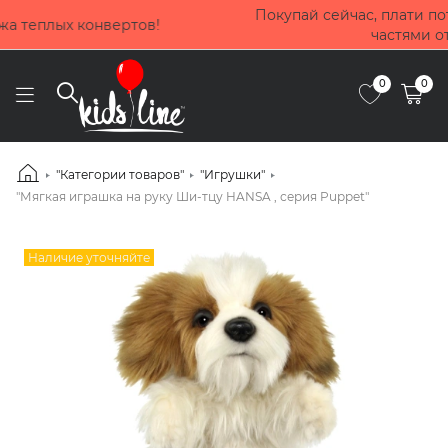
Покупай сейчас, плати потом! Выбирай оплату до 4 мес
частями от Приватбанка
0
0
"Категории товаров"
"Игрушки"
"Мягкая играшка на руку Ши-тцу HANSA , серия Puppet"
Наличие уточняйте