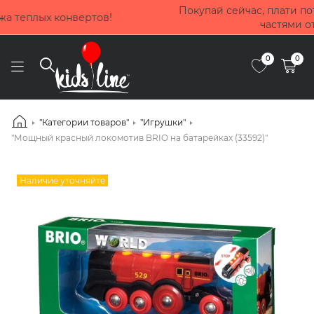
Покупай сейчас, плати потом! Выбирай оплату до 4 мес
частями от Приватбанка
0
0
"Категории товаров"
"Игрушки"
"Мощный красный локомотив BRIO на батарейках (33592)"
Наличие уточняйте