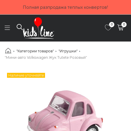
Покупай сейчас, плати потом! Выбирай оплат
в!
частями от Приватбанка
0
0
"Категории товаров"
"Игрушки"
"Мини-авто Volkswagen Жук Tutete Розовый"
Наличие уточняйте