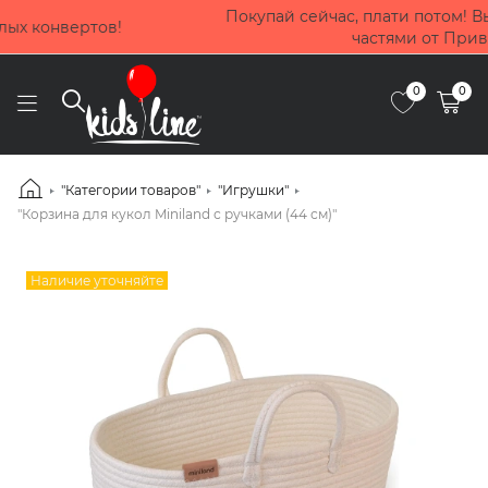
Покупай сейчас, плати потом! Выбирай оплату до 4 мес
частями от Приватбанка
0
0
"Категории товаров"
"Игрушки"
"Корзина для кукол Miniland с ручками (44 см)"
Наличие уточняйте