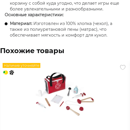
корзину с собой куда угодно, что делает игры еще
более увлекательными и разнообразными.
Основные характеристики:
Материал:
Изготовлен из 100% хлопка (чехол), а
также из полиуретановой пены (матрас), что
обеспечивает мягкость и комфорт для кукол.
Размеры:
28 см (ширина) x 69 см (длина) x 2.5 см
(высота)
Похожие товары
Вес:
0.3 кг (300 г)
Рекомендуемый возраст:
От 3 лет и старше.
Наличие уточняйте