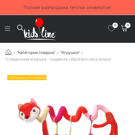
Покупай сейчас, плати потом! Выбирай оплат
в!
частями от Приватбанка
0
0
"Категории товаров"
"Игрушки"
"Спиральная игрушка - подвеска Lilliputiens лиса Алиса"
Наличие уточняйте