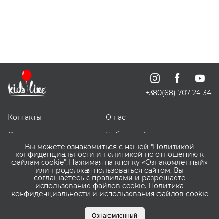
+380(68)-707-24-34
Контакты
О нас
Отзывы о нас
Публичный договор
Вы можете ознакомиться с нашей "Политикой
СКИДОЧКИ
Доставка, оплата и
конфиденциальности и политикой по отношению к
возврат
файлам cookie". Нажимая на кнопку «Ознакомленный»
или продолжая пользоваться сайтом, Вы
соглашаетесь с правилами и разрешаете
Оптовым покупателям
Сервис ВИШЛИСТ ВАУ
использование файлов cookie.
Политика
конфиденциальности и использования файлов cookie
Что такое Пакунок
Бонусная программа
Малюка?
Kidsline
Ознакомленный