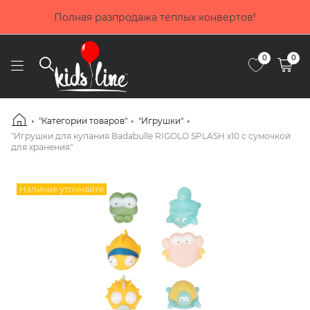
Покупай сейчас, плати потом! В
лых конвертов!
частями от Прив
0
0
"Категории товаров"
"Игрушки"
"Игрушки для купания Badabulle RIGOLO SPLASH x10 с сумочкой
для хранения"
Наличие уточняйте