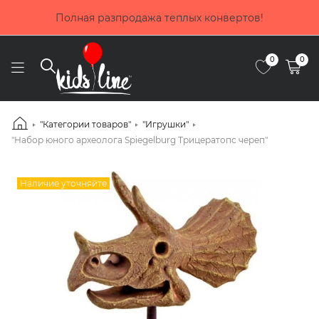
Покупай сейчас, плати потом! Выбирай оплату до 4 мес
частями от Приватбанка
0
0
"Категории товаров"
"Игрушки"
"Набор юного археолога Spiegelburg Трицератопс череп"
Наличие уточняйте