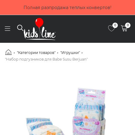
Покупай сейчас, плати потом! Выбирай оплату д
частями от Приватбанка
0
0
"Категории товаров"
"Игрушки"
"Набор подгузников для Babe Susu Berjuan"