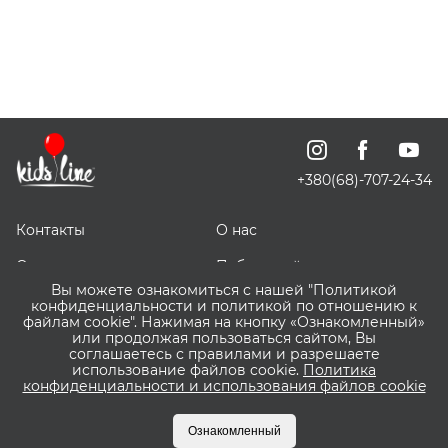
+380(68)-707-24-34
Контакты
О нас
Отзывы о нас
Публичный договор
Вы можете ознакомиться с нашей "Политикой
СКИДОЧКИ
Доставка, оплата и
конфиденциальности и политикой по отношению к
возврат
файлам cookie". Нажимая на кнопку «Ознакомленный»
или продолжая пользоваться сайтом, Вы
соглашаетесь с правилами и разрешаете
Оптовым покупателям
Сервис ВИШЛИСТ ВАУ
использование файлов cookie.
Политика
конфиденциальности и использования файлов cookie
Что такое Пакунок
Бонусная программа
Малюка?
Kidsline
Ознакомленный