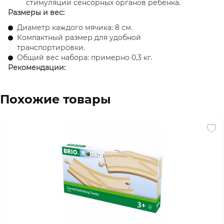
стимуляции сенсорных органов ребенка.
Размеры и вес:
Диаметр каждого мячика: 8 см.
Компактный размер для удобной
транспортировки.
Общий вес набора: примерно 0,3 кг.
Рекомендации:
Подходит для детей с первых месяцев жизни.
Легко очищается с помощью влажной ткани.
Похожие товары
Музыкальные мячики Sophie la Girafe
- это
идеальное решение для развития слуховых и
моторных навыков вашего малыша. Благодаря их
экологичности, легкости и разнообразию звуков, эти
мячики станут незаменимым помощником в раннем
развитии ребенка!