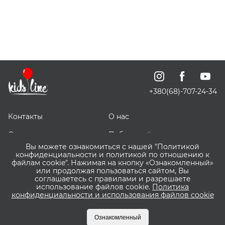
+380(68)-707-24-34
Контакты
О нас
Отзывы о нас
Публичный договор
Вы можете ознакомиться с нашей "Политикой
СКИДОЧКИ
Доставка, оплата и
конфиденциальности и политикой по отношению к
возврат
файлам cookie". Нажимая на кнопку «Ознакомленный»
или продолжая пользоваться сайтом, Вы
соглашаетесь с правилами и разрешаете
Оптовым покупателям
Сервис ВИШЛИСТ ВАУ
использование файлов cookie.
Политика
конфиденциальности и использования файлов cookie
Что такое Пакунок
Бонусная программа
Малюка?
Kidsline
Ознакомленный