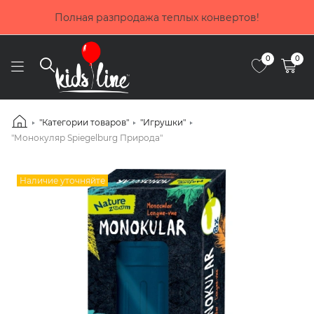
Покупай се
лная разпродажа теплых конвертов!
0
0
"Категории товаров"
"Игрушки"
"Монокуляр Spiegelburg Природа"
Наличие уточняйте