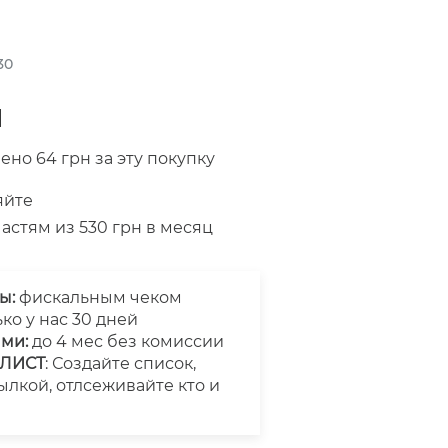
30
н
ено 64 грн за эту покупку
яйте
астям из 530 грн в месяц
ы:
фискальным чеком
ько у нас 30 дней
ями:
до 4 мес без комиссии
ШЛИСТ
: Создайте список,
ылкой, отлсеживайте кто и