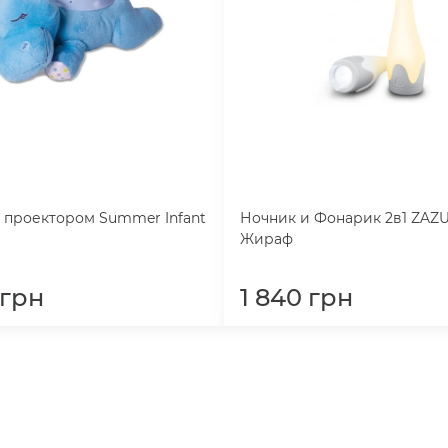
 проектором Summer Infant
Ночник и Фонарик 2в1 ZAZ
Жираф
грн
1 840
грн