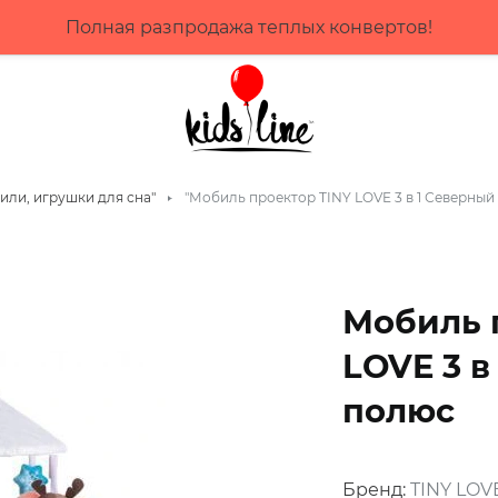
ас, плати потом! Выбирай оплату до 4 мес частями о
или, игрушки для сна"
"Мобиль проектор TINY LOVE 3 в 1 Северный
Мобиль 
LOVE 3 в
полюс
Бренд:
TINY LOV