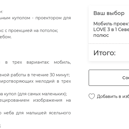
и:
Ваш выбор
ьным куполом - проектором для
Мобиль проек
LOVE 3 в 1 Се
с с проекцией на потолок;
полюс
ебом.
Итого:
я в трех вариантах: мобиль,
ной работы в течение 30 минут;
Со
умиротворяющих мелодий в трех
 купол (для самых маленьких);
Добавить в из
ецированием изображения на
о неба для малышей ясельного
;