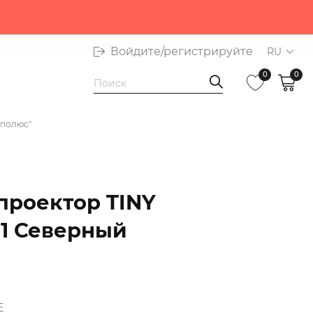
т Приватбанка
Войдите/регистрируйте
RU
0
0
 полюс"
проектор TINY
 1 Северный
E