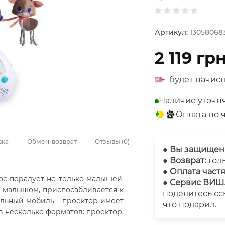
Артикул:
13058068
2 119
гр
будет начисл
Наличие уточн
Оплата по ч
вка
Обмен-возврат
Отзывы
(
0
)
●
Вы защищен
● Возврат:
тол
● Оплата част
люс порадует не только малышей,
● Сервис ВИ
с малышом, приспосабливается к
поделитесь сс
льный мобиль - проектор имеет
что подарил.
 несколько форматов: проектор,