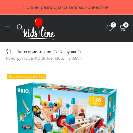
Покупай сейчас, плати потом! Выбирай оплату до 4 мес
частями от Приватбанка
0
0
"Категории товаров"
"Игрушки"
"Конструктор BRIO Builder 136 эл. (34587)"
Наличие уточняйте