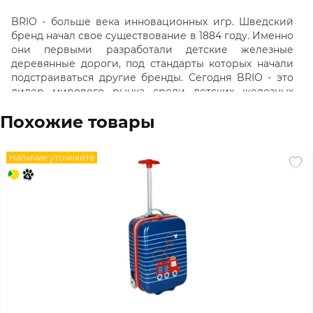
BRIO - больше века инновационных игр. Шведский
бренд начал свое существование в 1884 году. Именно
они первыми разработали детские железные
деревянные дороги, под стандарты которых начали
подстраиваться другие бренды. Сегодня BRIO - это
лидер мирового рынка среди детских железных
дорог, который задает тренд инновационности,
Похожие товары
беспрекословного качества и экологичности.
Если соединить все наборы - попадешь в
собственный город, где есть полицейский участок,
Наличие уточняйте
пожарная станция, кран, аэропорт, метро, ж/д
станция, мосты, двухэтажные дороги, паром,
погрузочные станции и даже сафари.