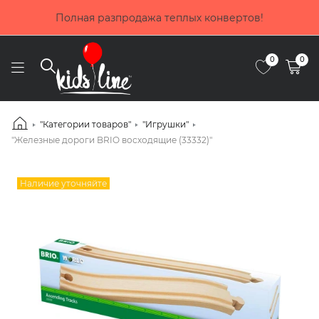
Покупай сейчас, плати потом! Выбирай оп
ртов!
частями от Приватбанка
0
0
"Категории товаров"
"Игрушки"
"Железные дороги BRIO восходящие (33332)"
Наличие уточняйте