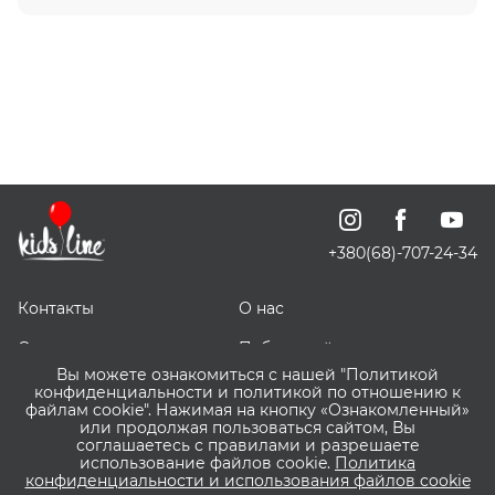
+380(68)-707-24-34
Контакты
О нас
Отзывы о нас
Публичный договор
Вы можете ознакомиться с нашей "Политикой
СКИДОЧКИ
Доставка, оплата и
конфиденциальности и политикой по отношению к
возврат
файлам cookie". Нажимая на кнопку «Ознакомленный»
или продолжая пользоваться сайтом, Вы
соглашаетесь с правилами и разрешаете
Оптовым покупателям
Сервис ВИШЛИСТ ВАУ
использование файлов cookie.
Политика
конфиденциальности и использования файлов cookie
Что такое Пакунок
Бонусная программа