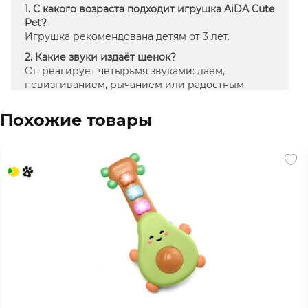
1. С какого возраста подходит игрушка AiDA Cute
Pet?
Игрушка рекомендована детям от 3 лет.
2. Какие звуки издаёт щенок?
Он реагирует четырьмя звуками: лаем,
повизгиванием, рычанием или радостным
писком.
Похожие товары
3. Как активируются звуки?
Нужно потянуть за косточку, входящую в
комплект.
4. Нужны ли батарейки?
Да, игрушка работает от трёх батареек AG13.
5. Какого цвета игрушка?
Бежево-коричневого цвета.
6. Какой размер игрушки?
12 × 18 × 18.5 см.