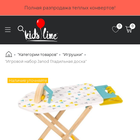
Покупай сейчас, плати потом! Выбирай оплату до 4 
частями от Приватбанка
0
0
"Категории товаров"
"Игрушки"
"Игровой набор Janod Гладильная доска"
Наличие уточняйте