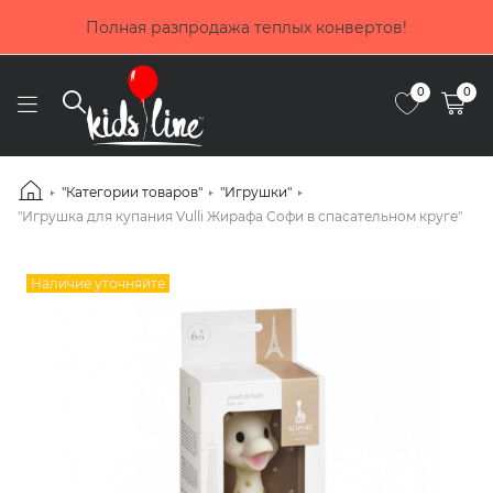
Покупай сейчас, плати потом! Выбирай оп
ртов!
частями от Приватбанка
0
0
"Категории товаров"
"Игрушки"
"Игрушка для купания Vulli Жирафа Софи в спасательном круге"
Наличие уточняйте