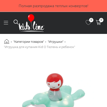
Покупай сейчас, плати потом! Выбирай оплату до 4 
частями от Приватбанка
0
0
"Категории товаров"
"Игрушки"
"Игрушка для купания Kid O Тюлень и ребенок"