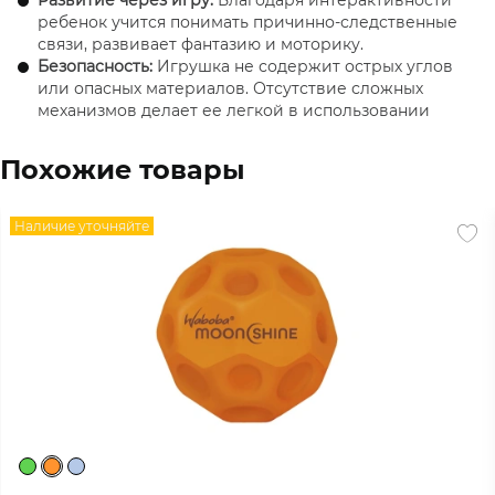
ребенок учится понимать причинно-следственные
связи, развивает фантазию и моторику.
Безопасность:
Игрушка не содержит острых углов
или опасных материалов. Отсутствие сложных
механизмов делает ее легкой в использовании
даже для самых маленьких.
Увлекательный дизайн:
Световые эффекты
Похожие товары
добавляют игре магии, стимулируя интерес и
привлекая внимание ребенка.
Игрушка для купания Kid O "Тюлень и ребенок" - это
Наличие уточняйте
не просто игрушка, а маленькая платформа для
развития, творчества и развлечений. Она превратит
обычные купальные процедуры в веселую игру,
обеспечивая малышу незабываемые эмоции.
Идеальный подарок для активных и любознательных
детей!