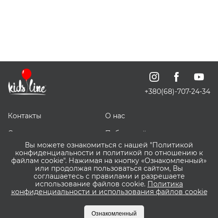
+380(68)-707-24-34
Контакты
О нас
Отзывы о нас
Публичный договор
Вы можете ознакомиться с нашей "Политикой
СКИДОЧКИ
Доставка, оплата и
конфиденциальности и политикой по отношению к
возврат
файлам cookie". Нажимая на кнопку «Ознакомленный»
или продолжая пользоваться сайтом, Вы
соглашаетесь с правилами и разрешаете
Оптовым покупателям
Сервис ВИШЛИСТ ВАУ
использование файлов cookie.
Политика
конфиденциальности и использования файлов cookie
Что такое Пакунок
Бонусная программа
Малюка?
Kidsline
Ознакомленный