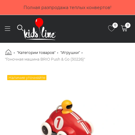
Полная разпродажа теплых конвертов!
0
0
"Категории товаров"
"Игрушки"
"Гоночная машина BRIO Push & Go (30226)"
Наличие уточняйте