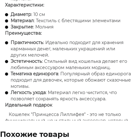
Характеристики:
Диаметр
: 10 см
Материал
: Текстиль с блестящими элементами
Закрытие
: Молния
Преимущества:
Практичность
: Идеально подходит для хранения
карманных денег, маленьких украшений или
других мелочей.
Эстетичность
: Стильный вид кошелька делает его
любимым аксессуаром маленьких модниц.
Тематика единорога
: Популярный образ единорога
подходит для девочек, которые обожают сказочные
мотивы.
Легкость ухода
: Материал легко чистится, что
позволяет сохранять яркость аксессуара.
Идеальный подарок
Кошелек "Принцесса Лиллифея" - это не только
функциональный, но и стильный аксессуар, который
добавит сказочности в ежедневную жизнь вашего
Похожие товары
ребенка. Подарите этот очаровательный кошелек
девочке на день рождения, праздник или просто как