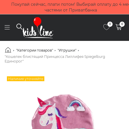
Покупай сейчас, плати потом! Выбирай оплату до 4 мес
частями от Приватбанка
0
0
"Категории товаров"
"Игрушки"
"Кошелек блистящий Принцесса Лиллифея Spiegelburg
Единорог"
Наличие уточняйте