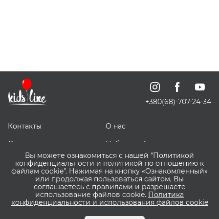
+380(68)-707-24-34
Контакты
О нас
Отзывы о нас
Публичный договор
Вы можете ознакомиться с нашей "Политикой
СКИДОЧКИ
Доставка, оплата и
конфиденциальности и политикой по отношению к
возврат
файлам cookie". Нажимая на кнопку «Ознакомленный»
или продолжая пользоваться сайтом, Вы
соглашаетесь с правилами и разрешаете
Оптовым покупателям
Сервис ВИШЛИСТ ВАУ
использование файлов cookie.
Политика
конфиденциальности и использования файлов cookie
Что такое Пакунок
Бонусная программа
Малюка?
Kidsline