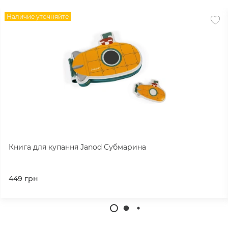
приятный сюрприз, и он непременно станет ее
Наличие уточняйте
любимым спутником.
Книга для купання Janod Субмарина
449
грн