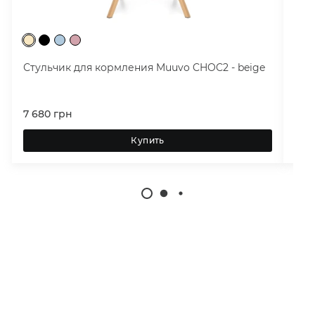
Стульчик для кормления Muuvo CHOC2 - beige
Сту
7 680
грн
7 6
Купить