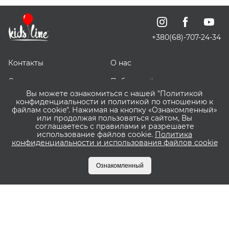
+380(68)-707-24-34
Контакты
О нас
Отзывы о нас
Публичный договор
Вы можете ознакомиться с нашей "Политикой
СКИДОЧКИ
Доставка, оплата и
конфиденциальности и политикой по отношению к
возврат
файлам cookie". Нажимая на кнопку «Ознакомленный»
или продолжая пользоваться сайтом, Вы
соглашаетесь с правилами и разрешаете
Оптовым покупателям
Сервис ВИШЛИСТ ВАУ
использование файлов cookie.
Политика
конфиденциальности и использования файлов cookie
Что такое Пакунок
Бонусная программа
Малюка?
Kidsline
Ознакомленный
Оплата частями
Приватбанк и Monobank